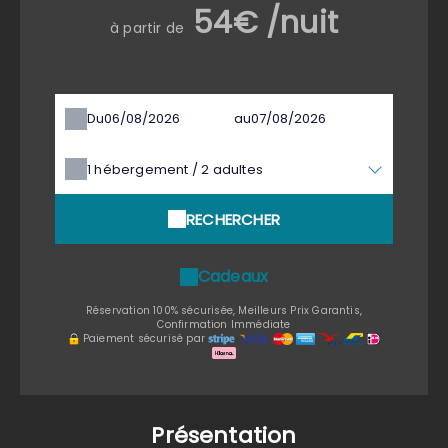
54€ /nuit
à partir de
Du
au
1
hébergement /
2
adultes
RECHERCHER
Cadeaux
Réservation 100% sécurisée, Meilleurs Prix Garantis,
Confirmation Immédiate
Paiement sécurisé par
Présentation