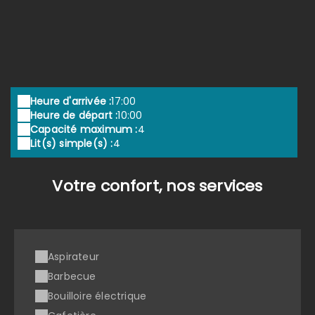
Heure d'arrivée :
17:00
Heure de départ :
10:00
Capacité maximum :
4
Lit(s) simple(s) :
4
Votre confort, nos services
Aspirateur
Barbecue
Bouilloire électrique