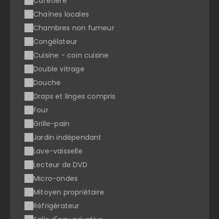
Cafetière
Chaînes locales
Chambres non fumeur
Congélateur
Cuisine - coin cuisine
Double vitrage
Douche
Draps et linges compris
Four
Grille-pain
Jardin indépendant
Lave-vaisselle
Lecteur de DVD
Micro-ondes
Mitoyen propriétaire
Réfrigérateur