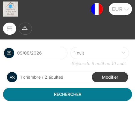
EUR
Séjour du
9 août
au
10 août
1 chambre / 2 adultes
Modifier