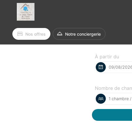
Nos offres
Notre conciergerie
À partir du
Nombre de cha
1 chambre /