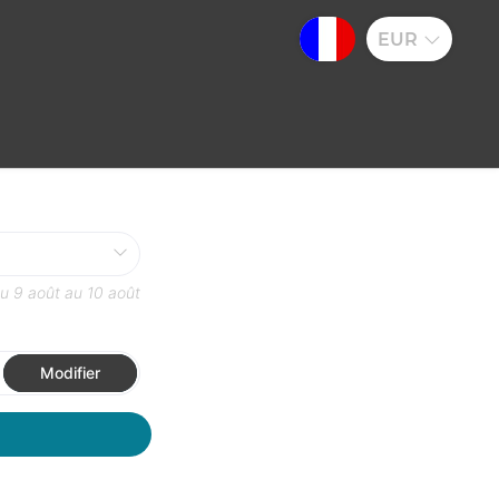
EUR
du
9 août
au
10 août
Modifier